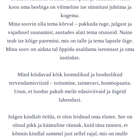
koos oma beebiga on võimeline ise sünnitust juhtima ja
kogema.
Mina soovin olla tema kõrval – pakkuda tuge, julgust ja
vajadusel suunamist, austades alati tema otsuseid. Naine
teab ise kõige paremini, mis on talle ja tema lapsele õige.
Minu soov on aidata tal õppida usaldama iseennast ja oma
instinkte.
Mind köidavad kõik loomulikud ja looduslikud
tervendamisviisid – toitumine, taimeravi, homöopaatia.
Usun, et loodus pakub meile edasiviivaid ja õigeid
lahendusi.
Julgen kindlalt öelda, et olen leidnud oma elutee. See on
olnud pikk ja käänuline rännak, kuid täna tunnen, et
kõnnin kindlal sammul just sellel rajal, mis on mulle