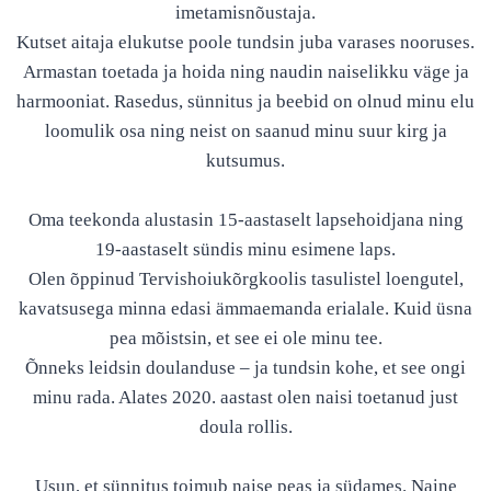
imetamisnõustaja.
Kutset aitaja elukutse poole tundsin juba varases nooruses.
Armastan toetada ja hoida ning naudin naiselikku väge ja
harmooniat. Rasedus, sünnitus ja beebid on olnud minu elu
loomulik osa ning neist on saanud minu suur kirg ja
kutsumus.
Oma teekonda alustasin 15-aastaselt lapsehoidjana ning
19-aastaselt sündis minu esimene laps.
Olen õppinud Tervishoiukõrgkoolis tasulistel loengutel,
kavatsusega minna edasi ämmaemanda erialale. Kuid üsna
pea mõistsin, et see ei ole minu tee.
Õnneks leidsin doulanduse – ja tundsin kohe, et see ongi
minu rada. Alates 2020. aastast olen naisi toetanud just
doula rollis.
Usun, et sünnitus toimub naise peas ja südames. Naine