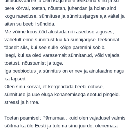
usaldusväärne ja olen kogu selle teekonna sinu ja su
pere kõrval, toetan, nõustan, juhendan ja hoian sind
kogu raseduse, sünnituse ja sünnitusjärgse aja vältel ja
aitan su beebil sündida.
Me võime koostööd alustada nii raseduse alguses,
vahetult enne sünnitust kui ka sünnijärgsel teekonnal –
täpselt siis, kui see sulle kõige paremini sobib.
Isegi, kui sa oled varasemalt sünnitanud, võid vajada
toetust, nõustamist ja tuge.
Iga beebiootus ja sünnitus on erinev ja ainulaadne nagu
ka lapsed.
Olen sinu kõrval, et kergendada beebi ootuse,
sünnituse ja uue eluga kohanemisega seotud pingeid,
stressi ja hirme.
Toetan peamiselt Pärnumaal, kuid olen vajadusel valmis
sõitma ka üle Eesti ja tulema sinu juurde, olenemata