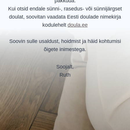
pakkuda.
Kui otsid endale sünni-, rasedus- või sünnijärgset
doulat, soovitan vaadata Eesti doulade nimekirja
kodulehelt
doula.ee
Soovin sulle usaldust, hoidmist ja häid kohtumisi
õigete inimestega.
Soojalt,
Ruth