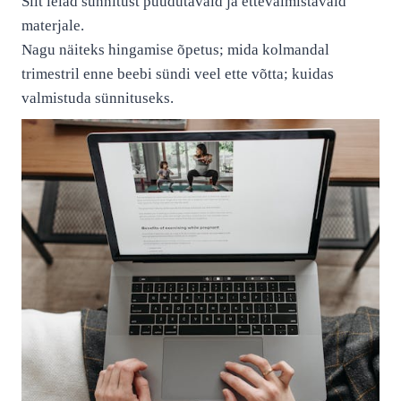
Siit leiad sünnitust puudutavaid ja ettevalmistavaid
materjale.
Nagu näiteks hingamise õpetus; mida kolmandal
trimestril enne beebi sündi veel ette võtta; kuidas
valmistuda sünnituseks.