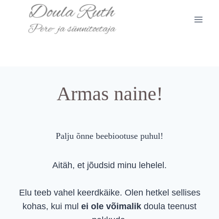
Skip
to
content
Armas naine!
Palju õnne beebiootuse puhul!
Aitäh, et jõudsid minu lehelel.
Elu teeb vahel keerdkäike. Olen hetkel sellises
kohas, kui mul
ei ole võimalik
doula teenust